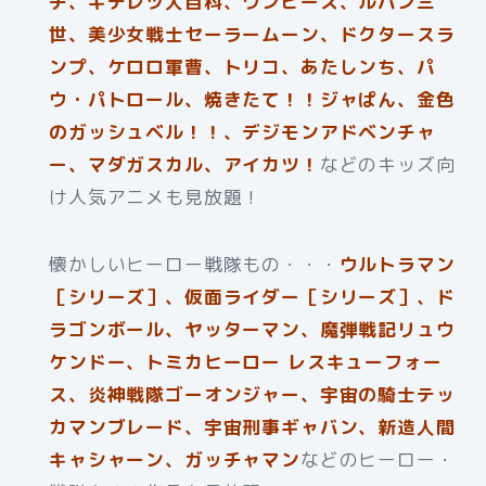
チ、キテレツ大百科、ワンピース、ルパン三
世、美少女戦士セーラームーン、ドクタースラ
ンプ、ケロロ軍曹、トリコ、あたしンち、パ
ウ・パトロール、焼きたて！！ジャぱん、金色
のガッシュベル！！、デジモンアドベンチャ
ー、マダガスカル、アイカツ！
などのキッズ向
け人気アニメも見放題！
懐かしいヒーロー戦隊もの・・・
ウルトラマン
［シリーズ］、仮面ライダー［シリーズ］、ド
ラゴンボール、ヤッターマン、魔弾戦記リュウ
ケンドー、トミカヒーロー レスキューフォー
ス、炎神戦隊ゴーオンジャー、宇宙の騎士テッ
カマンブレード、宇宙刑事ギャバン、新造人間
キャシャー
ン、ガッチャマン
などのヒーロー・