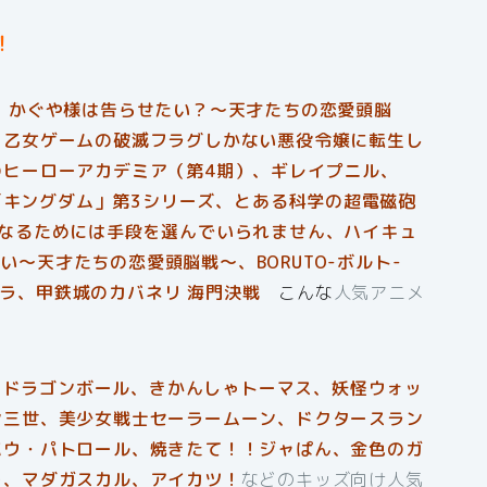
！
、かぐや様は告らせたい？〜天才たちの恋愛頭脳
、乙女ゲームの破滅フラグしかない悪役令嬢に転生し
のヒーローアカデミア（第4期）、ギレイプニル、
、「キングダム」第3シリーズ、とある科学の超電磁砲
になるためには手段を選んでいられません、ハイキュ
たい〜天才たちの恋愛頭脳戦〜、BORUTO-ボルト-
、プランダラ、甲鉄城のカバネリ 海門決戦
こんな
人気アニメ
ン、ドラゴンボール、きかんしゃトーマス、妖怪ウォッ
ン三世、美少女戦士セーラームーン、ドクタースラン
パウ・パトロール、焼きたて！！ジャぱん、金色のガ
ー、マダガスカル、アイカツ！
などのキッズ向け人気