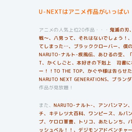
U-NEXTはアニメ作品がいっぱい
アニメの人気上位20作品・・・
鬼滅の刃
戦〜、八男って、それはないでしょう！
てしまった…、ブラッククローバー、僕
NARUTO-ナルト-疾風伝、あひるの空
T、かくしごと、本好きの下剋上 司書
ー！！TO THE TOP、かぐや様は告らせ
NARUTO NEXT GENERATIONS
作品が見放題！
また、
NARUTO-ナルト-、アンパンマ
チ、キテレツ大百科、ワンピース、ルパ
プ、ケロロ軍曹、トリコ、あたしンち、
ッシュベル！！、デジモンアドベンチャ