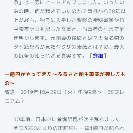
争」は一気にヒートアップしました。いったい
あの時、何が起きていたのか？事件から30年以
上が経ち、独自に入手した警察の極秘書類や竹
中殺害計画を記した文書と、当事者の証言で解
き明かします。元組員の後悔とは？大阪名物の
夕刊紙記者が見たヤクザの素顔とは？史上最大
の抗争の知られざる真実です。［
詳細
］
一億円がやってきた～ふるさと創生事業が残したも
の～
放送 2019年10月29日（火）午後9時～［BSプレ
ミアム］
30年前、日本中に金塊旋風が吹き荒れました！
全国3200あまりの市町村に一律1億円が配られ