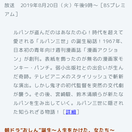
放送 2019年8月20日（火）午後9時～［BSプレミ
アム］
ルパンが盗んだのはあなたの心！時代を超えて
愛される「ルパン三世」の誕生秘話！1967年、
日本初の青年向け週刊漫画誌「漫画アクショ
ン」が創刊。表紙を飾ったのが無名の漫画家モ
ンキー・パンチ。弱小出版社との出会いが生ん
だ奇跡。テレビアニメのスタイリッシュで斬新
な演出。しかし鬼才の初代監督を突然の交代劇
が襲う。その後、宮崎駿、鈴木清順らが新たな
ルパンを生み出していく。ルパン三世に隠され
た知られざる物語！［
詳細
］
朝ドラ“おしん”誕生～人生をかけた、女たち～