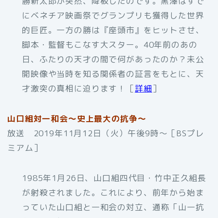
勝新太郎が突然、降板したのです。黒澤はすで
にベネチア映画祭でグランプリも獲得した世界
的巨匠。一方の勝は『座頭市』をヒットさせ、
脚本・監督もこなす大スター。40年前のあの
日、ふたりの天才の間で何があったのか？未公
開映像や当時を知る関係者の証言をもとに、天
才激突の真相に迫ります！［
詳細
］
山口組対一和会～史上最大の抗争～
放送 2019年11月12日（火）午後9時～［BSプレ
ミアム］
1985年1月26日、山口組四代目・竹中正久組長
が射殺されました。これにより、前年から始ま
っていた山口組と一和会の対立、通称「山一抗