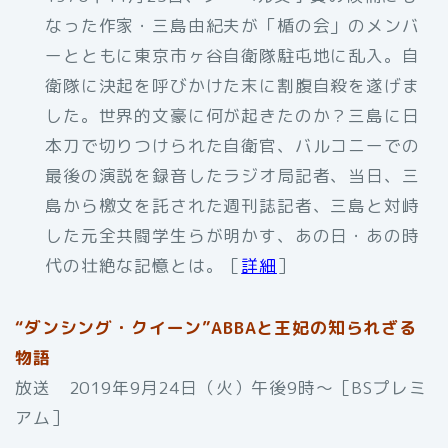
なった作家・三島由紀夫が「楯の会」のメンバ
ーとともに東京市ヶ谷自衛隊駐屯地に乱入。自
衛隊に決起を呼びかけた末に割腹自殺を遂げま
した。世界的文豪に何が起きたのか？三島に日
本刀で切りつけられた自衛官、バルコニーでの
最後の演説を録音したラジオ局記者、当日、三
島から檄文を託された週刊誌記者、三島と対峙
した元全共闘学生らが明かす、あの日・あの時
代の壮絶な記憶とは。［
詳細
］
“ダンシング・クイーン”ABBAと王妃の知られざる
物語
放送 2019年9月24日（火）午後9時～［BSプレミ
アム］