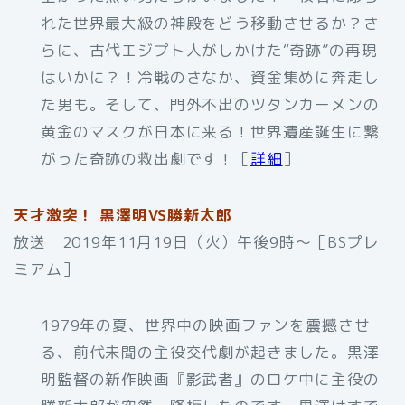
れた世界最大級の神殿をどう移動させるか？さ
らに、古代エジプト人がしかけた“奇跡”の再現
はいかに？！冷戦のさなか、資金集めに奔走し
た男も。そして、門外不出のツタンカーメンの
黄金のマスクが日本に来る！世界遺産誕生に繋
がった奇跡の救出劇です！［
詳細
］
天才激突！ 黒澤明VS勝新太郎
放送 2019年11月19日（火）午後9時～［BSプレ
ミアム］
1979年の夏、世界中の映画ファンを震撼させ
る、前代未聞の主役交代劇が起きました。黒澤
明監督の新作映画『影武者』のロケ中に主役の