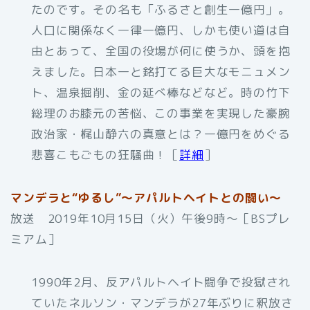
たのです。その名も「ふるさと創生一億円」。
人口に関係なく一律一億円、しかも使い道は自
由とあって、全国の役場が何に使うか、頭を抱
えました。日本一と銘打てる巨大なモニュメン
ト、温泉掘削、金の延べ棒などなど。時の竹下
総理のお膝元の苦悩、この事業を実現した豪腕
政治家・梶山静六の真意とは？一億円をめぐる
悲喜こもごもの狂騒曲！［
詳細
］
マンデラと“ゆるし”～アパルトヘイトとの闘い～
放送 2019年10月15日（火）午後9時～［BSプレ
ミアム］
1990年2月、反アパルトヘイト闘争で投獄され
ていたネルソン・マンデラが27年ぶりに釈放さ