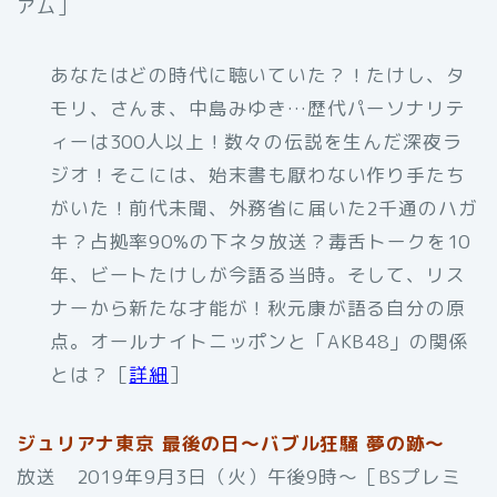
アム］
あなたはどの時代に聴いていた？！たけし、タ
モリ、さんま、中島みゆき…歴代パーソナリテ
ィーは300人以上！数々の伝説を生んだ深夜ラ
ジオ！そこには、始末書も厭わない作り手たち
がいた！前代未聞、外務省に届いた2千通のハガ
キ？占拠率90%の下ネタ放送？毒舌トークを10
年、ビートたけしが今語る当時。そして、リス
ナーから新たな才能が！秋元康が語る自分の原
点。オールナイトニッポンと「AKB48」の関係
とは？［
詳細
］
ジュリアナ東京 最後の日～バブル狂騒 夢の跡～
放送 2019年9月3日（火）午後9時～［BSプレミ