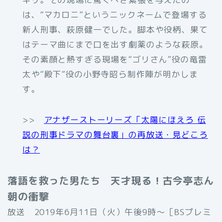
は、“マカロニ”というニックネームで登場する
新人刑事、萩原健一でした。脚本や役柄、果て
はテーマ曲にまで口を出す劇薬のような萩原。
その素顔と熱すぎる現場を“ゴリさん”役の竜雷
太や“殿下”役の小野寺昭ら制作陣が明かしま
す。
>>
アナザーストーリーズ「太陽にほえろ 伝
説の刑事ドラマの舞台裏」の再放送・見どころ
は？
落語を救った男たち 天才現る！古今亭志ん
朝の衝撃
放送 2019年6月11日（火）午後9時〜［BSプレミ