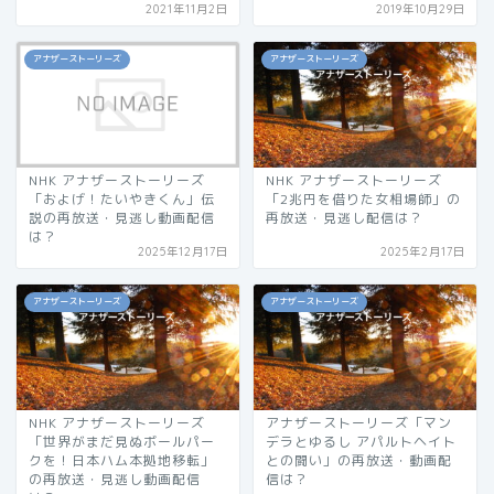
2021年11月2日
2019年10月29日
アナザーストーリーズ
アナザーストーリーズ
NHK アナザーストーリーズ
NHK アナザーストーリーズ
「およげ！たいやきくん」伝
「2兆円を借りた女相場師」の
説の再放送・見逃し動画配信
再放送・見逃し配信は？
は？
2025年12月17日
2025年2月17日
アナザーストーリーズ
アナザーストーリーズ
NHK アナザーストーリーズ
アナザーストーリーズ「マン
「世界がまだ見ぬボールパー
デラとゆるし アパルトヘイト
クを！日本ハム本拠地移転」
との闘い」の再放送・動画配
の再放送・見逃し動画配信
信は？