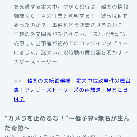
を受賞する金大中。やがて犯行は、韓国の情報
機関ＫＣＩＡの仕業と判明する！ 彼らは何を
狙ったのか？ 事件をどう決着させるのか？
日韓の外交問題が勃発する中、“スパイ活動”に
従事した当事者が初めてのロングインタビュー
に応じた。謎めいた攻防戦の舞台裏を明かすア
ナザーストーリー！
>>
韓国の大統領候補・金大中拉致事件の舞台
裏！アナザーストーリーズの再放送・見どころ
は？
“カメラを止めるな！”～低予算×無名が生ん
だ奇跡～