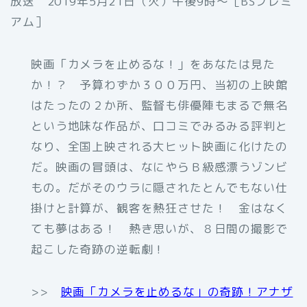
放送 2019年5月21日（火）午後9時〜［BSプレミ
アム］
映画「カメラを止めるな！」をあなたは見た
か！？ 予算わずか３００万円、当初の上映館
はたったの２か所、監督も俳優陣もまるで無名
という地味な作品が、口コミでみるみる評判と
なり、全国上映される大ヒット映画に化けたの
だ。映画の冒頭は、なにやらＢ級感漂うゾンビ
もの。だがそのウラに隠されたとんでもない仕
掛けと計算が、観客を熱狂させた！ 金はなく
ても夢はある！ 熱き思いが、８日間の撮影で
起こした奇跡の逆転劇！
>>
映画「カメラを止めるな」の奇跡！アナザ