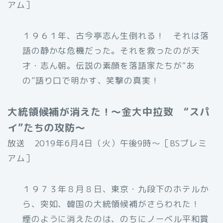
アム］
１９６１年、古今亭志ん生倒れる！ それは落
語の静かな危機だった。それを救ったのが天
才・志ん朝。伝説の素顔を落語家たちが“あ
の”語り口で明かす、笑撃の真実！
大統領候補が消えた！～金大中拉致 “スパ
イ”たちの攻防～
放送 2019年6月4日（火）午後9時〜［BSプレミ
アム］
１９７３年８月８日、東京・九段下のホテルか
ら、突如、韓国の大統領候補がさらわれた！
煙のように消えたのは、のちにノーベル平和賞