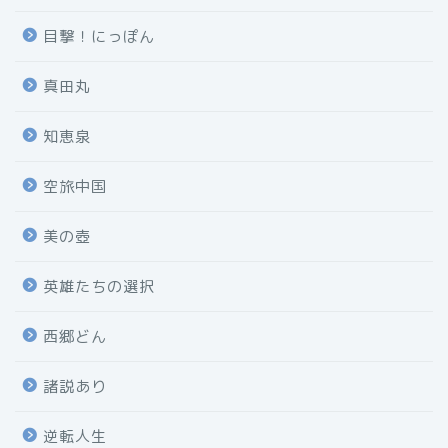
目撃！にっぽん
真田丸
知恵泉
空旅中国
美の壺
英雄たちの選択
西郷どん
諸説あり
逆転人生