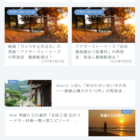
アナザーストーリーズ
アナザーストーリーズ
映画「カメラを止めるな」の
アナザーストーリーズ「旧石
奇跡！アナザーストーリーズ
器発掘ねつ造事件」の再放
の再放送・動画配信は？
送・見逃し動画配信は？
2019年5月15日
2020年9月9日
Dearにっぽん「あなたがいないその先
へ〜御嶽山噴火から10年」の再放送...
NHK 英雄たちの選択「石田三成 幻のク
ーデター計画〜関ヶ原エピソード・...