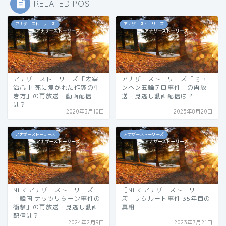
RELATED POST
アナザーストーリーズ
アナザーストーリーズ
アナザーストーリーズ「太宰
アナザーストーリーズ「ミュ
治心中 死に焦がれた作家の生
ンヘン五輪テロ事件」の再放
き方」の再放送・動画配信
送・見逃し動画配信は？
は？
2020年3月10日
2025年8月20日
アナザーストーリーズ
アナザーストーリーズ
NHK アナザーストーリーズ
［NHK アナザーストーリー
「韓国 ナッツリターン事件の
ズ］リクルート事件 35年目の
衝撃」の再放送・見逃し動画
真相
配信は？
2024年2月9日
2023年7月21日