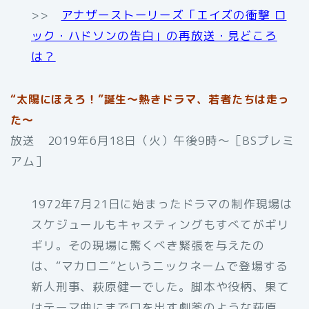
>>
アナザーストーリーズ「エイズの衝撃 ロ
ック・ハドソンの告白」の再放送・見どころ
は？
“太陽にほえろ！”誕生～熱きドラマ、若者たちは走っ
た～
放送 2019年6月18日（火）午後9時〜［BSプレミ
アム］
1972年7月21日に始まったドラマの制作現場は
スケジュールもキャスティングもすべてがギリ
ギリ。その現場に驚くべき緊張を与えたの
は、“マカロニ”というニックネームで登場する
新人刑事、萩原健一でした。脚本や役柄、果て
はテーマ曲にまで口を出す劇薬のような萩原。