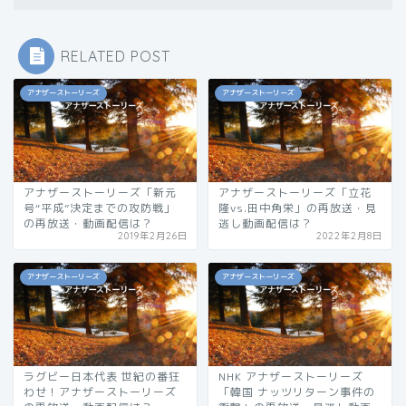
RELATED POST
アナザーストーリーズ
アナザーストーリーズ
アナザーストーリーズ「新元
アナザーストーリーズ「立花
号“平成”決定までの攻防戦」
隆vs.田中角栄」の再放送・見
の再放送・動画配信は？
逃し動画配信は？
2019年2月26日
2022年2月8日
アナザーストーリーズ
アナザーストーリーズ
ラグビー日本代表 世紀の番狂
NHK アナザーストーリーズ
わせ！アナザーストーリーズ
「韓国 ナッツリターン事件の