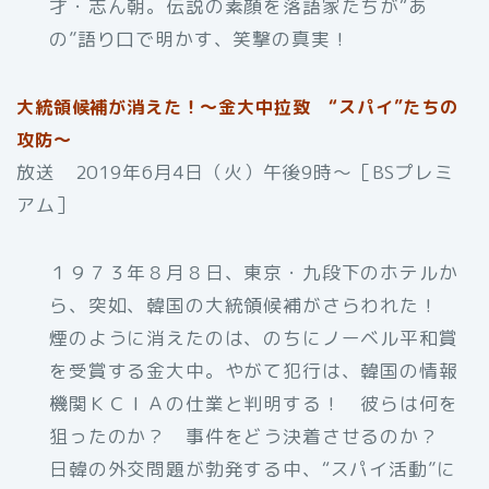
才・志ん朝。伝説の素顔を落語家たちが“あ
の”語り口で明かす、笑撃の真実！
大統領候補が消えた！～金大中拉致 “スパイ”たちの
攻防～
放送 2019年6月4日（火）午後9時〜［BSプレミ
アム］
１９７３年８月８日、東京・九段下のホテルか
ら、突如、韓国の大統領候補がさらわれた！
煙のように消えたのは、のちにノーベル平和賞
を受賞する金大中。やがて犯行は、韓国の情報
機関ＫＣＩＡの仕業と判明する！ 彼らは何を
狙ったのか？ 事件をどう決着させるのか？
日韓の外交問題が勃発する中、“スパイ活動”に