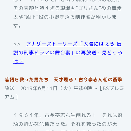
その素顔と熱すぎる現場を“ゴリさん”役の竜雷
太や“殿下”役の小野寺昭ら制作陣が明かしま
す。
>>
アナザーストーリーズ「太陽にほえろ 伝
説の刑事ドラマの舞台裏」の再放送・見どころ
は？
落語を救った男たち 天才現る！古今亭志ん朝の衝撃
放送 2019年6月11日（火）午後9時〜［BSプレミ
アム］
１９６１年、古今亭志ん生倒れる！ それは落
語の静かな危機だった。それを救ったのが天