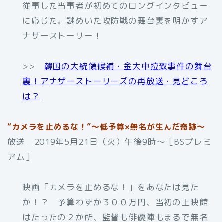
従事した当事者が初めてのロングインタビュー
に応じた。謎めいた攻防戦の舞台裏を明かすア
ナザーストーリー！
>>
韓国の大統領候補・金大中拉致事件の舞台
裏！アナザーストーリーズの再放送・見どころ
は？
“カメラを止めるな！”～低予算×無名が生んだ奇跡～
放送 2019年5月21日（火）午後9時〜［BSプレミ
アム］
映画「カメラを止めるな！」をあなたは見た
か！？ 予算わずか３００万円、当初の上映館
はたったの２か所、監督も俳優陣もまるで無名