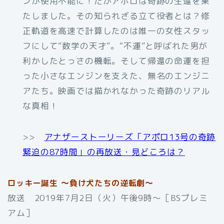
ンが使用不能に！だがアポロは奇跡の生還を果
たしました。その知られざる立て役者とは？修
正軌道を高速で計算したのは唯一の女性スタッ
フにして“数学の天才”。“不運”と呼ばれた男が
利かしたとっさの機転。そして帰還の命運を担
った小さなエンジンを支えた、無名のエンジニ
アたち。映画では描かれなかった奇跡のリアル
な真相！
>>
アナザーストーリーズ「アポロ13号の奇跡
緊迫の87時間」の再放送・見どころは？
ロッキー誕生 ～負け犬たちの逆転劇～
放送 2019年7月2日（火）午後9時〜［BSプレミ
アム］