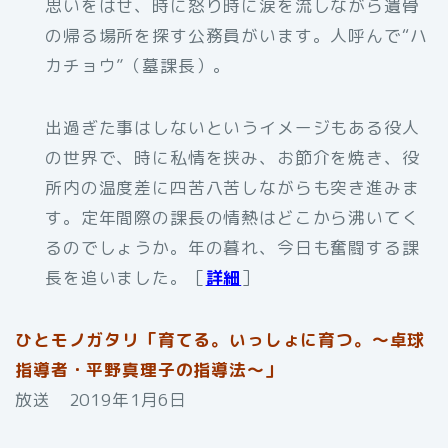
思いをはせ、時に怒り時に涙を流しながら遺骨
の帰る場所を探す公務員がいます。人呼んで“ハ
カチョウ”（墓課長）。
出過ぎた事はしないというイメージもある役人
の世界で、時に私情を挟み、お節介を焼き、役
所内の温度差に四苦八苦しながらも突き進みま
す。定年間際の課長の情熱はどこから沸いてく
るのでしょうか。年の暮れ、今日も奮闘する課
長を追いました。［
詳細
］
ひとモノガタリ「育てる。いっしょに育つ。～卓球
指導者・平野真理子の指導法～」
放送 2019年1月6日