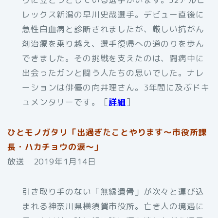
レックス新潟の早川史哉選手。デビュー直後に
急性白血病と診断されましたが、厳しい抗がん
剤治療を乗り越え、選手復帰への道のりを歩ん
できました。その挑戦を支えたのは、闘病中に
出会ったガンと闘う人たちの思いでした。ナレ
ーションは俳優の向井理さん。3年間に及ぶドキ
ュメンタリーです。［
詳細
］
ひとモノガタリ「出過ぎたことやります～市役所課
長・ハカチョウの涙～」
放送 2019年1月14日
引き取り手のない「無縁遺骨」が次々と運び込
まれる神奈川県横須賀市役所。亡き人の境遇に