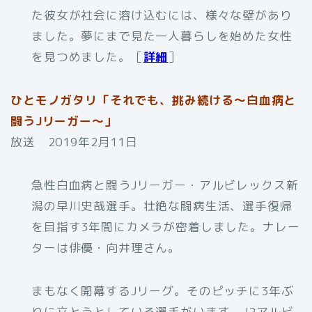
た彼女が社会に溶け込むには、様々な壁があり
ました。夢にまで見た一人暮らしを始めた女性
を見つめました。［
詳細
］
ひとモノガタリ「それでも、挑み続ける～白血病と
闘うJリーガー～」
放送 2019年2月11日
急性白血病と闘うJリーガー・アルビレックス新
潟の早川史哉選手。壮絶な闘病生活、選手復帰
を目指す3年間にカメラが密着しました。ナレー
ターは俳優・向井理さん。
まもなく開幕するJリーグ。そのピッチに3年ぶ
りに立とうとしている選手がいます。J2アルビ