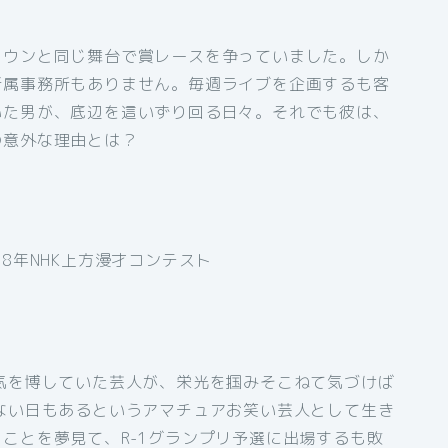
タウンと同じ舞台で賞レースを争っていました。しか
所属事務所もありません。毎週ライブを企画するも客
いた男が、底辺を這いずり回る日々。それでも彼は、
の意外な理由とは？
8年NHK上方漫才コンテスト
気を博していた芸人が、栄光を掴みそこねて気づけば
ない日もあるというアマチュアお笑い芸人として生き
ことを夢見て、R-1グランプリ予選に出場するも敗