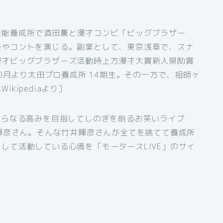
芸能養成所で酒田薫と漫才コンビ「ビッグブラザー
談やコントを演じる。副業として、東京浅草で、スナ
漫才ビッグブラザーズ活動時上方漫才大賞新人奨励賞
10月より太田プロ養成所 14期生。その一方で、祖師ヶ
kipediaより］
さらなる高みを目指してしのぎを削るお笑いライブ
井輝彦さん。そんな竹井輝彦さんが全てを捨てて養成所
して活動している心境を「モータースLIVE」のサイ