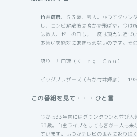
竹井輝彦
、５３歳、芸人。かつてダウン
し、コンビ解散後は鳴かず飛ばず。今は
は数人、ゼロの日も。一度は頂点に近づ
お笑いを絶対にあきらめないのです。そ
語り 井口理（Ｋｉｎｇ Ｇｎｕ）
ビッグブラザーズ（右が竹井輝彦） 198
この番組を見て・・・ひと言
今から33年前にはダウンタウンと並び人
53歳。自主ライブをしても客が一人も来
ています。いつかテレビの世界に返り咲く