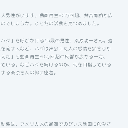
人男性がいます。動画再生80万回超、賛否両論が広
るのでしょうか。ひと冬の活動を見つめました。
ハグ」を呼びかける35歳の男性、桑原功一さん。遠
涙を流す人など、ハグは出会った人の感情を揺さぶり
えた」と動画再生80万回超の反響が広がる一方、
いている。なぜハグを続けるのか、何を目指している
とする桑原さんの旅に密着。
の動機は、アメリカ人の街頭でのダンス動画に触発さ