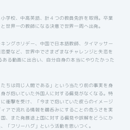
、小学校、中高英語、計４つの教員免許を取得。卒業
」と世界一の教師になる決意で世界一周へ出発。
ーキングホリデー、中国で日本語教師、タイマッサー
際恋愛など、世界中でさまざまなチャレンジと失恋を
るある動画に出合い、自分自身の本当にやりたかった
くたちは同じ人間である」という当たり前の事実を身
自身が抱いていた外国人に対する偏見がなくなる。特
さに衝撃を受け、「今まで抱いていた彼らのイメージ
ディアで流れる情報を鵜呑みにすることの危うさを実
中国、また発展途上国に対する偏見や誤解をどうにか
果、「フリーハグ」という活動を思いつく。