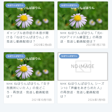
ねほりんぱほりん
ねほりんぱほりん
ギャンブル依存症の本音が聞
NHK ねほりんぱほりん「元K-
ける「ねほりんぱほりん」の
POPアイドル練習生」の再放
見逃し動画配信は？
送・見逃し動画配信は？
2020年2月6日
2023年1月27日
ねほりんぱほりん
ねほりんぱほりん
NHK ねほりんぱほりん「女子
NHK ねほりんぱほりん シーズ
刑務所にいた人」の見どこ
ン10「声優をあきらめた人」
ろ・再放送・見逃し動画配信
の再放送・見逃し動画配信
は？
は？
2021年10月15日
2026年1月9日