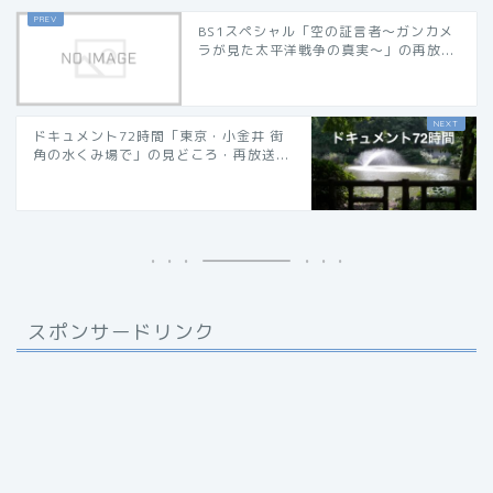
BS1スペシャル「空の証言者〜ガンカメ
ラが見た太平洋戦争の真実〜」の再放...
ドキュメント72時間「東京・小金井 街
角の水くみ場で」の見どころ・再放送...
スポンサードリンク