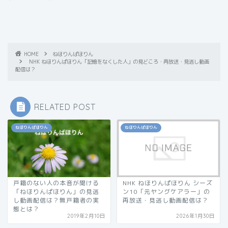
HOME
ねほりんぱほりん
NHK ねほりんぱほりん「記憶をなくした人」の見どころ・再放送・見逃し動画
配信は？
RELATED POST
ねほりんぱほりん
ねほりんぱほりん
戸籍のない人の本音が聞ける
NHK ねほりんぱほりん シーズ
「ねほりんぱほりん」の見逃
ン10「元ヤングケアラー」の
し動画配信は？無戸籍者の実
再放送・見逃し動画配信は？
態とは？
2019年2月10日
2026年1月30日