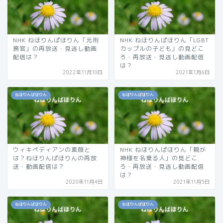
NHK ねほりんぱほりん「元刑
NHK ねほりんぱほりん「LGBT
務官」の再放送・見逃し動画
カップルの子ども」の見どこ
配信は？
ろ・再放送・見逃し動画配信
は？
2022年11月10日
2021年1月6日
ねほりんぱほりん
ねほりんぱほりん
ウィキペディアンの素顔と
NHK ねほりんぱほりん「親が
は？ねほりんぱほりんの再放
神様を名乗る人」の見どこ
送・動画配信は？
ろ・再放送・見逃し動画配信
は？
2020年11月4日
2021年11月5日
ねほりんぱほりん
ねほりんぱほりん