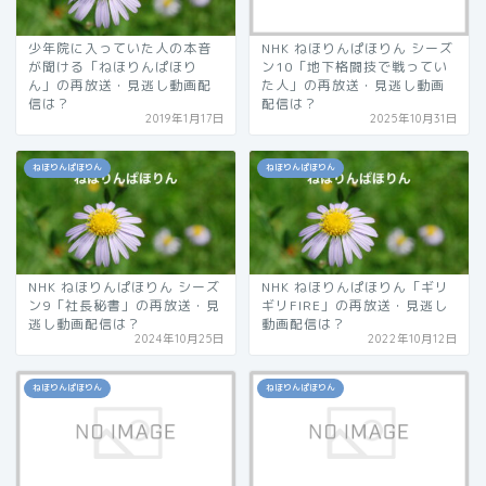
少年院に入っていた人の本音
NHK ねほりんぱほりん シーズ
が聞ける「ねほりんぱほり
ン10「地下格闘技で戦ってい
ん」の再放送・見逃し動画配
た人」の再放送・見逃し動画
信は？
配信は？
2019年1月17日
2025年10月31日
ねほりんぱほりん
ねほりんぱほりん
NHK ねほりんぱほりん シーズ
NHK ねほりんぱほりん「ギリ
ン9「社長秘書」の再放送・見
ギリFIRE」の再放送・見逃し
逃し動画配信は？
動画配信は？
2024年10月25日
2022年10月12日
ねほりんぱほりん
ねほりんぱほりん