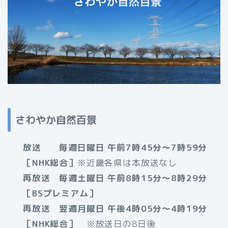
さわやか自然百景
放送 毎週日曜日 午前7時45分～7時59分
［NHK総合］
※近畿各県は本放送なし
再放送 毎週土曜日 午前8時15分～8時29分
［BSプレミアム］
再放送 翌週月曜日 午後4時05分～4時19分
［NHK総合］
※放送日の8日後