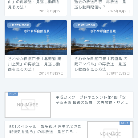
山」の再放送・見逃し動画を
過去の放送内容・再放送・見
見る方法！
逃し動画配信は？
2018年11月29日
2026年8月2日
さわやか自然百景
さわやか自然百景
さわやか自然百景「北海道 鵡
さわやか自然百景「石垣島 名
川上流」の再放送・見逃し動
蔵アンパル」の再放送・見逃
画を見る方法！
し動画を見る方法！
2018年11月29日
2018年12月2日
平成史スクープドキュメント第4回「安
室奈美恵 最後の告白」の再放送・見ど...
BS1スペシャル「戦争孤児 埋もれてきた
戦後史を追う」の再放送・見どころ...