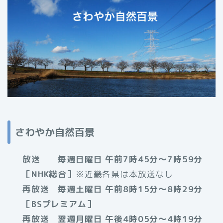
さわやか自然百景
放送 毎週日曜日 午前7時45分～7時59分
［NHK総合］
※近畿各県は本放送なし
再放送 毎週土曜日 午前8時15分～8時29分
［BSプレミアム］
再放送 翌週月曜日 午後4時05分～4時19分