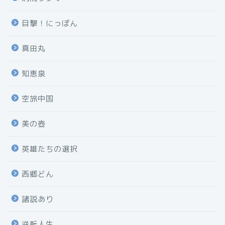
目撃！にっぽん
真田丸
知恵泉
空旅中国
美の壺
英雄たちの選択
西郷どん
諸説あり
逆転人生