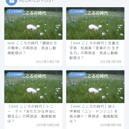
こころの時代
こころの時代
NHK こころの時代「僧侶たち
［NHK こころの時代］児童文
の戦争」の再放送・見逃し動
学者・松居直「言葉の力 生き
画配信は？
る力」の再放送・見逃し動画
配信は？
2022年11月27日
2023年1月15日
こころの時代
こころの時代
［NHK こころの時代］トニ
［NHK こころの時代］詩人・
ー・テイ「あたたかな弁当に
尹東柱（ユン・ドンジュ）を
宿る心」の再放送・動画配信
読み継ぐ！再放送・動画配信
は？
は？
2019年10月20日
2019年9月15日