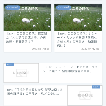
こころの時代
こころの時代
［NHK こころの時代］篠原勝
［NHK こころの時代］レシャ
之「人生漂えど沈まず」の再
ード・カレッド医師「国境な
放送・動画配信は？
き針と糸」の再放送・動画配
信は？
2019年11月3日
2020年4月24日
［NHK］ストーリーズ「あのとき、タク
シーに乗って 緊急事態宣言の東京」...
NHK「可視化でまるわかり 新型コロナ対
策の新常識」の再放送・見どころは...