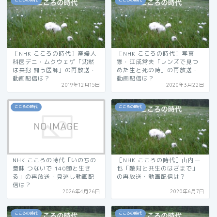
こころの時代
こころの時代
［NHK こころの時代］産婦人
［NHK こころの時代］写真
科医デニ・ムクウェゲ「沈黙
家・江成常夫「レンズで見つ
は共犯 闘う医師」の再放送・
めた生と死の時」の再放送・
動画配信は？
動画配信は？
2019年12月15日
2020年3月22日
こころの時代
こころの時代
NHK こころの時代「いのちの
［NHK こころの時代］山内一
意味 つないで 140頭と生き
也「敵対と共生のはざまで」
る」の再放送・見逃し動画配
の再放送・動画配信は？
信は？
2026年4月26日
2020年6月7日
こころの時代
こころの時代