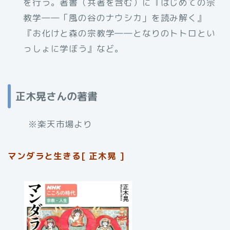
を行う。著書（共著を含む）に『はじめての宗
教学――「風の谷のナウシカ」を読み解く』
『お化けと森の宗教学――となりのトトロとい
っしょに学ぼう』など。
正木晃さんの著書
※楽天市場より
マンダラと生きる[ 正木晃 ]