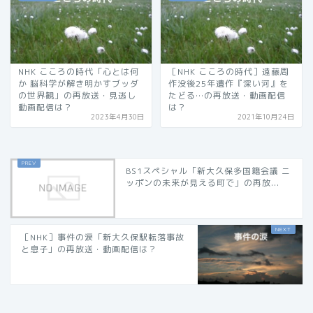
NHK こころの時代「心とは何
［NHK こころの時代］遠藤周
か 脳科学が解き明かすブッダ
作没後25年遺作『深い河』を
の世界観」の再放送・見逃し
たどる…の再放送・動画配信
動画配信は？
は？
2023年4月30日
2021年10月24日
BS1スペシャル「新大久保多国籍会議 ニ
ッポンの未来が見える町で」の再放...
［NHK］事件の涙「新大久保駅転落事故
と息子」の再放送・動画配信は？